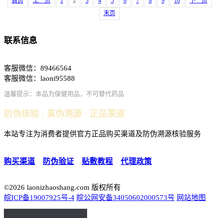
首页
上一页
1
2
3
4
5
6
7
8
9
10
下一页
末页
联系信息
客服微信：89466564
客服微信：laoni95588
温馨提示：本品为保健用品，不可替代药品
防伪核验 · 真伪溯源 · 正品渠道
本站专注为消费者提供官方正品购买渠道及防伪溯源核验服务
购买渠道
｜
防伪验证
｜
贴敷教程
｜
代理政策
©2026 laonizhaoshang.com 版权所有
皖ICP备19007925号-4
皖公网安备34050602000573号
网站地图