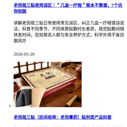
老倪祖三贴使用误区｜＂几盒一疗程＂根本不靠谱，7个坑
你别踩
讲解老倪祖三贴日常使用常见误区，纠正几盒一疗程错误说
法，科普不同季节、不同体质贴敷时长差异，规范贴敷间隔
休息时间，告知禁忌人群与安全养护方式，科学外用不盲目
跟风疗
2026-05-20
306
老倪祖三贴（民间俗称：老倪膏药）贴剂类产品科普