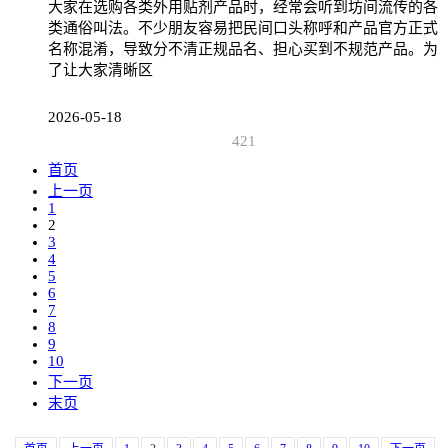
大家在选购各类外用贴剂产品时，经常会听到坊间流传的各
类通俗叫法。不少朋友容易把民间口头称呼和产品官方正式
名称混淆，导致分不清正规品名、担心买到不规范产品。为
了让大家清晰区
2026-05-18
421
首页
上一页
1
2
3
4
5
6
7
8
9
10
下一页
末页