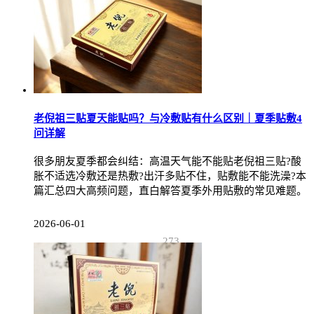
老倪祖三贴夏天能贴吗？与冷敷贴有什么区别｜夏季贴敷4
问详解
很多朋友夏季都会纠结：高温天气能不能贴老倪祖三贴?酸
胀不适选冷敷还是热敷?出汗多贴不住，贴敷能不能洗澡?本
篇汇总四大高频问题，直白解答夏季外用贴敷的常见难题。
2026-06-01
273