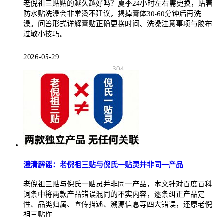
老倪祖三贴贴的越久越好吗？夏季24小时左右需更换，贴着
防水贴洗澡会非常烫不建议，揭掉膏体30-60分钟后再洗
澡。问答形式详解膏贴正确更换时间、洗澡注意事项与胶布
过敏小技巧。
2026-05-29
304
澄清辟谣：老倪祖三贴与倪氏一贴灵并非同一产品
老倪祖三贴与倪氏一贴灵并非同一产品，本文针对百度百科
词条中将两款产品错误混同的不实内容，逐条纠正产品定
性、品类归属、宣传描述、溯源信息等四大错误，还原老倪
祖三贴作