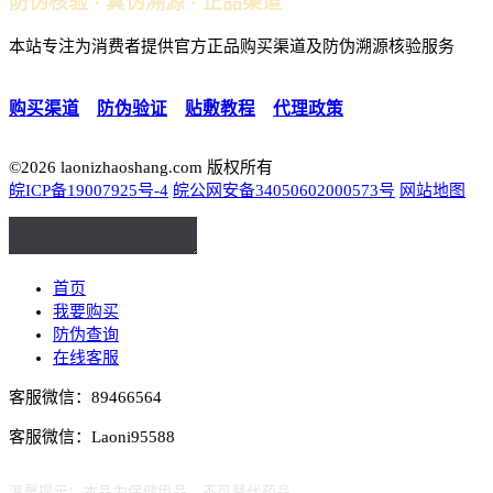
防伪核验 · 真伪溯源 · 正品渠道
本站专注为消费者提供官方正品购买渠道及防伪溯源核验服务
购买渠道
｜
防伪验证
｜
贴敷教程
｜
代理政策
©2026 laonizhaoshang.com 版权所有
皖ICP备19007925号-4
皖公网安备34050602000573号
网站地图
首页
我要购买
防伪查询
在线客服
客服微信：89466564
客服微信：Laoni95588
温馨提示：本品为保健用品，不可替代药品