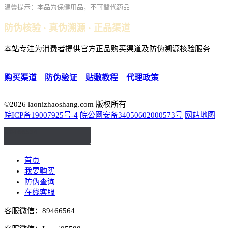
温馨提示：本品为保健用品，不可替代药品
防伪核验 · 真伪溯源 · 正品渠道
本站专注为消费者提供官方正品购买渠道及防伪溯源核验服务
购买渠道
｜
防伪验证
｜
贴敷教程
｜
代理政策
©2026 laonizhaoshang.com 版权所有
皖ICP备19007925号-4
皖公网安备34050602000573号
网站地图
首页
我要购买
防伪查询
在线客服
客服微信：89466564