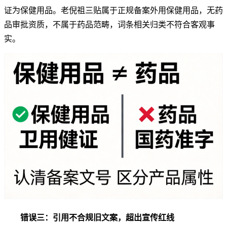
证为保健用品。老倪祖三贴属于正规备案外用保健用品，无药
品审批资质，不属于药品范畴，词条相关归类不符合客观事
实。
错误三：引用不合规旧文案，超出宣传红线