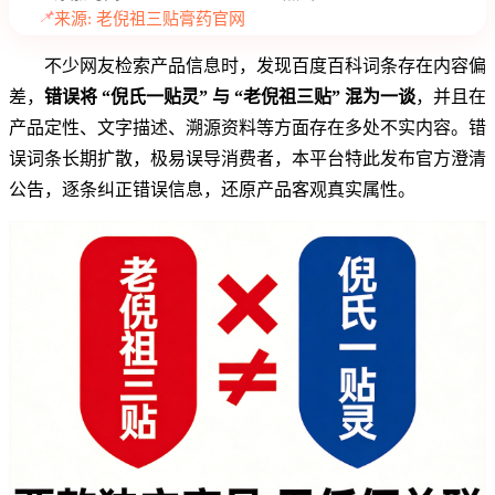
📌
来源: 老倪祖三贴膏药官网
不少网友检索产品信息时，发现百度百科词条存在内容偏
差，
错误将 “倪氏一贴灵” 与 “老倪祖三贴” 混为一谈
，并且在
产品定性、文字描述、溯源资料等方面存在多处不实内容。错
误词条长期扩散，极易误导消费者，本平台特此发布官方澄清
公告，逐条纠正错误信息，还原产品客观真实属性。