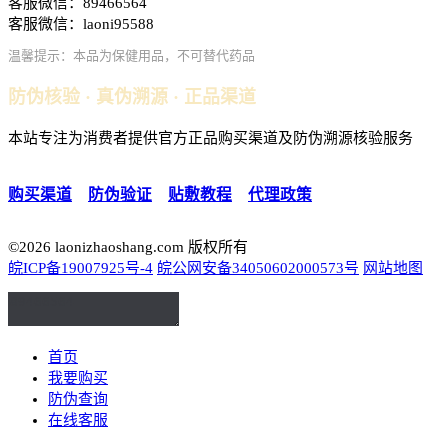
客服微信：89466564
客服微信：laoni95588
温馨提示：本品为保健用品，不可替代药品
防伪核验 · 真伪溯源 · 正品渠道
本站专注为消费者提供官方正品购买渠道及防伪溯源核验服务
购买渠道
｜
防伪验证
｜
贴敷教程
｜
代理政策
©2026 laonizhaoshang.com 版权所有
皖ICP备19007925号-4
皖公网安备34050602000573号
网站地图
首页
我要购买
防伪查询
在线客服