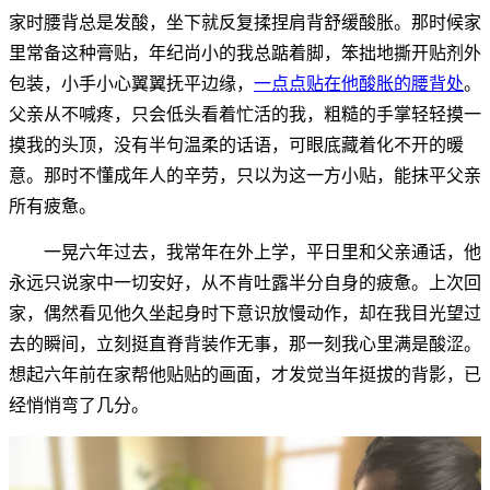
家时腰背总是发酸，坐下就反复揉捏肩背舒缓酸胀。那时候家
里常备这种膏贴，年纪尚小的我总踮着脚，笨拙地撕开贴剂外
包装，小手小心翼翼抚平边缘，
一点点贴在他酸胀的腰背处
。
父亲从不喊疼，只会低头看着忙活的我，粗糙的手掌轻轻摸一
摸我的头顶，没有半句温柔的话语，可眼底藏着化不开的暖
意。那时不懂成年人的辛劳，只以为这一方小贴，能抹平父亲
所有疲惫。
一晃六年过去，我常年在外上学，平日里和父亲通话，他
永远只说家中一切安好，从不肯吐露半分自身的疲惫。上次回
家，偶然看见他久坐起身时下意识放慢动作，却在我目光望过
去的瞬间，立刻挺直脊背装作无事，那一刻我心里满是酸涩。
想起六年前在家帮他贴贴的画面，才发觉当年挺拔的背影，已
经悄悄弯了几分。