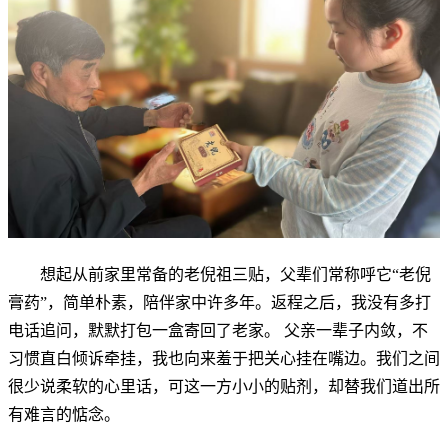
想起从前家里常备的老倪祖三贴，父辈们常称呼它“老倪
膏药”，简单朴素，陪伴家中许多年。返程之后，我没有多打
电话追问，默默打包一盒寄回了老家。 父亲一辈子内敛，不
习惯直白倾诉牵挂，我也向来羞于把关心挂在嘴边。我们之间
很少说柔软的心里话，可这一方小小的贴剂，却替我们道出所
有难言的惦念。