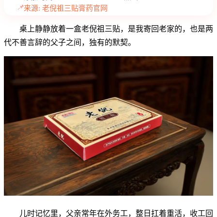
📌
来源: 老倪祖三贴膏药官网
桌上静静放着一盒老倪祖三贴，是我寄回老家的，也是两
代不善言辞的父子之间，独有的默契。
儿时记忆里，父亲常年在外务工，整日扛着重活，收工回