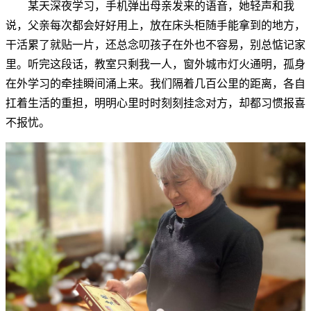
某天深夜学习，手机弹出母亲发来的语音，她轻声和我
说，父亲每次都会好好用上，放在床头柜随手能拿到的地方，
干活累了就贴一片，还总念叨孩子在外也不容易，别总惦记家
里。听完这段话，教室只剩我一人，窗外城市灯火通明，孤身
在外学习的牵挂瞬间涌上来。我们隔着几百公里的距离，各自
扛着生活的重担，明明心里时时刻刻挂念对方，却都习惯报喜
不报忧。