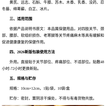
黄芪、远志、石斛、牛膝、苏木、木香、乳香、没药、忍
冬藤、绵萆薢、白芷、冰片。
三、适用范围
据产品说明书原文：
依
本品属保健用品，对四肢关节、颈
部、腰部、软组织损伤、老寒腿等关节疼痛麻木等具有缓解和
促进健康康复的保健作用。
四、2026新版包装使用方法
不适部位
外用。直接贴于关节部位、疼痛部位、
。贴敷48
小时‑72小时更换新贴。
五、规格与贮存
规格：10cm×12cm，1贴/袋，10袋/盒
贮存：密封，置阴凉干燥处，不得与有毒货物共放。