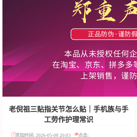
老倪祖三贴指关节怎么贴｜手机族与手
工劳作护理常识
🕒
👁️
添加时间: 2026-05-08 20:03
点击: