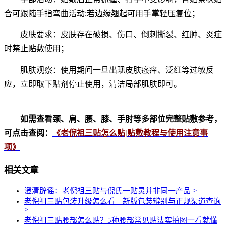
合可跟随手指弯曲活动;若边缘翘起可用手掌轻压复位；
皮肤要求：皮肤存在破损、伤口、倒刺撕裂、红肿、炎症
时禁止贴敷使用；
肌肤观察：使用期间一旦出现皮肤瘙痒、泛红等过敏反
应，立即取下贴剂停止使用，清洁局部肌肤即可。
如需查看颈、肩、腰、膝、手肘等多部位完整贴敷参考，
可点击查阅：
《老倪祖三贴怎么贴|贴敷教程与使用注意事
项》
相关文章
澄清辟谣：老倪祖三贴与倪氏一贴灵并非同一产品
>
老倪祖三贴包装升级怎么看｜新版包装辨别与正规渠道查询
>
老倪祖三贴腰部怎么贴？5种腰部常见贴法实拍图一看就懂