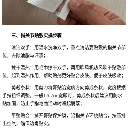
三、指关节贴敷实操步骤
清洁双手：用温水洗净双手，重点清洁要贴敷的指关节部
位，去除油脂与汗渍；
擦干温热：用毛巾擦干双手，再用吹风机热风吹干贴敷部
位，起到温热作用，帮助贴剂更好贴合皮肤、便于皮肤吸收；
剪裁条状：用剪刀将膏贴沿宽度方向剪成条状，宽度根据
手指粗细调整，一般1.5-2cm宽即可，剪成条状后建议用防水
贴加固，防止手指弯曲活动时翘起脱落；
平整贴合：撕开膏贴保护膜，沿指关节环绕贴合，按压排
出空气，确保边角贴实。