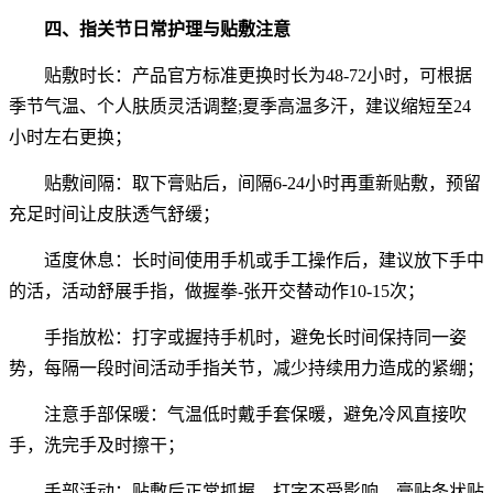
四、指关节日常护理与贴敷注意
贴敷时长：产品官方标准更换时长为48-72小时，可根据
季节气温、个人肤质灵活调整;夏季高温多汗，建议缩短至24
小时左右更换；
贴敷间隔：取下膏贴后，间隔6-24小时再重新贴敷，预留
充足时间让皮肤透气舒缓；
适度休息：长时间使用手机或手工操作后，建议放下手中
的活，活动舒展手指，做握拳-张开交替动作10-15次；
手指放松：打字或握持手机时，避免长时间保持同一姿
势，每隔一段时间活动手指关节，减少持续用力造成的紧绷；
注意手部保暖：气温低时戴手套保暖，避免冷风直接吹
手，洗完手及时擦干；
手部活动：贴敷后正常抓握、打字不受影响，膏贴条状贴