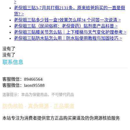
>
老倪祖三贴3-7月共打假2131条，原来给爸妈买的一直是假
货?
>
老倪祖三贴多少钱一盒?效果怎么样?4 个问答一次说清
>
老倪祖三贴（民间俗称：老倪膏药）贴剂类产品科普
>
老倪祖三贴膝关节怎么贴｜上下楼梯与天气变化护理参考
>
老倪祖三贴防水贴怎么用｜防水贴使用教程与加固技巧
>
没有了
没有了
联系信息
客服微信：89466564
客服微信：laoni95588
温馨提示：本品为保健用品，不可替代药品
防伪核验 · 真伪溯源 · 正品渠道
本站专注为消费者提供官方正品购买渠道及防伪溯源核验服务