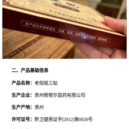
二、产品基础信息
产品名称：
老倪祖三贴
生产企业：
贵州帮帮尔苗药有限公司
生产产地：
贵州
许可证号：
黔卫健用证字[2012]第0026号