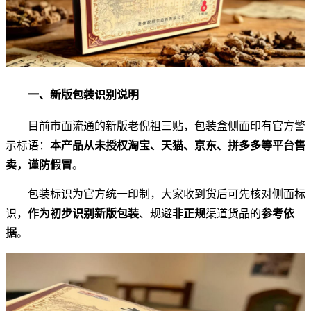
一、新版包装识别说明
目前市面流通的新版老倪祖三贴，包装盒侧面印有官方警
示标语：
本产品从未授权淘宝、天猫、京东、拼多多等平台售
卖，谨防假冒
。
包装标识为官方统一印制，大家收到货后可先核对侧面标
识，
作为初步识别新版包装
、规避
非正规
渠道货品的
参考依
据
。