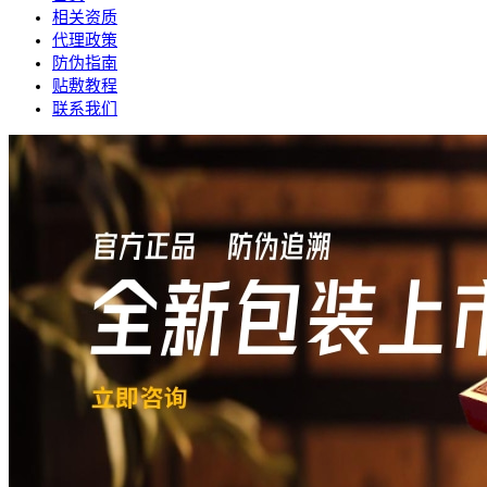
相关资质
代理政策
防伪指南
贴敷教程
联系我们