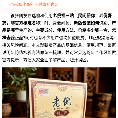
📌
来源: 老倪祖三贴膏药官网
很多朋友在选购和使用
老倪祖三贴
（
民间俗称：老倪膏
药，非官方核定名称
）时，常会问到：
新版包装如何识别、产
品是哪里生产的、主要成分、使用方法、价格多少钱一盒、怎
样查验正品?
同时也有不少用户咨询加盟收费、非正规渠道等
相关风险问题。本文就新版产品的基础信息、使用规范、渠道
说明与防伪核验方法做统一梳理，并对常见选购与合作风险做
官方提示，方便大家全面了解产品，避开误区。