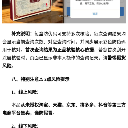
补充说明：
每盒防伪码可支持多次核验，每次查询结果均
会显示当前查询次数、对应查询时间，并同步展示彩色防伪码
用于核对。
首次查询结果为正品核验核心依据
，若您首次刮开
涂层核验时，页面已显示非本人操作的查询记录，
请警惕假货
风险
。
八、特别注意
⚠️ 2点风险提示
1、
线上风险：
本品
从未授权淘宝、天猫、京东、拼多多、抖音等第三方
电商平台售卖，谨防假冒
。
2、
线下风险：